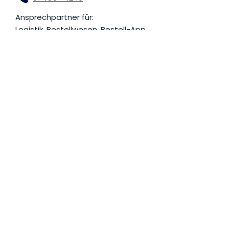
Ansprechpartner für:
Logistik, Bestellwesen, Bestell-App
Familienunternehmen
seit 1820.
Verwurzelt in der Region -
unterwegs für Ihre Feste
Seit 1967 sind wir in den Bereichen
Abholmärkte, Liefer- und Festservice
sowie Gastronomie tätig.